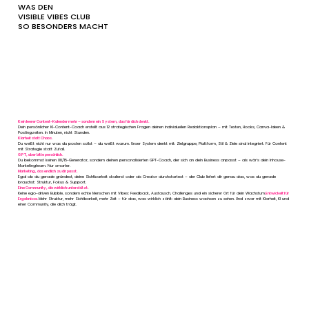
WAS DEN
VISIBLE VIBES CLUB
SO BESONDERS MACHT
Kein leerer Content-Kalender mehr – sondern ein System, das für dich denkt.
Dein persönlicher KI-Content-Coach erstellt aus 12 strategischen Fragen deinen individuellen Redaktionsplan – mit Texten, Hooks, Canva-Ideen &
Postingzeiten. In Minuten, nicht Stunden.
Klarheit statt Chaos.
Du weißt nicht nur was du posten sollst – du weißt warum. Unser System denkt mit: Zielgruppe, Plattform, Stil & Ziele sind integriert. Für Content
mit Strategie statt Zufall.
GPT, aber bitte persönlich.
Du bekommst keinen 08/15-Generator, sondern deinen personalisierten GPT-Coach, der sich an dein Business anpasst – als wär’s dein Inhouse-
Marketingteam. Nur smarter.
Marketing, das endlich zu dir passt.
Egal ob du gerade gründest, deine Sichtbarkeit skalierst oder als Creator durchstartest – der Club liefert dir genau das, was du gerade
brauchst: Struktur, Fokus & Support.
Eine Community, die wirklich unterstützt.
Keine ego-driven Bubble, sondern echte Menschen mit Vibes: Feedback, Austausch, Challenges und ein sicherer Ort für dein Wachstum.
Entwickelt für
Ergebnisse.
Mehr Struktur, mehr Sichtbarkeit, mehr Zeit – für das, was wirklich zählt: dein Business wachsen zu sehen. Und zwar mit Klarheit, KI und
einer Community, die dich trägt.