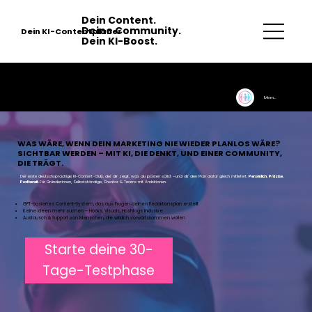
Dein Content.
Deine Community.
Dein KI-Contentplaner
Dein KI-Boost.
VISIBLE VIBES CLUB
Memberbereich
WAS WÄRE, WENN DEIN MARKETING NIE WIEDER PLANLOS WÄRE?
SICHTBAR WERDEN – MIT KI, DIE DENKT, UND EINER COMMUNITY,
DIE TRÄGT.
Der erste deutschsprachige KI-Content-Club, der dir zeigt, was du posten sollst –
und dir den Plan dafür gleich mitliefert.
Persönlich. Präzise.
Postbereit.
Für Gründer:innen, Selbstständige, Creator & Teams mit Ambitionen.
GPT-basiertes Content-System, das aus Fragen deinen Redaktionsplan erstellt
Keine Ideen mehr suchen – Hooks, Visuals, Hashtags inklusive
Austausch & Support von Menschen, die wirklich vorwärtskommen wollen
Starte deine 30-
Tage-Testphase