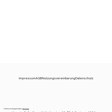
Impressum
AGB
Nutzungsvereinbarung
Datenschutz
© 2026 by KI-Managerin. Built on
Wix Studio