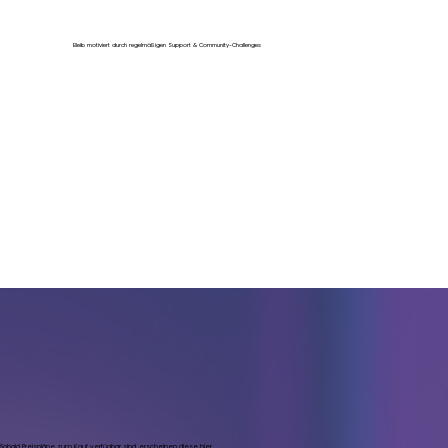
Bleib motiviert durch regelmäßigen Support & Community-Challenges
Sobald Preispläne zum Kauf verfügbar sind, erscheinen diese hier.