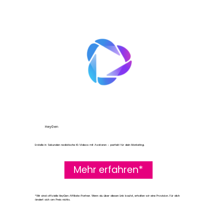
HeyGen
Erstelle in Sekunden realistische KI-Videos mit Avataren – perfekt für dein Marketing.
Mehr erfahren*
*Wir sind offizielle HeyGen-Affiliate-Partner. Wenn du über diesen Link kaufst, erhalten wir eine Provision. Für dich
ändert sich am Preis nichts.