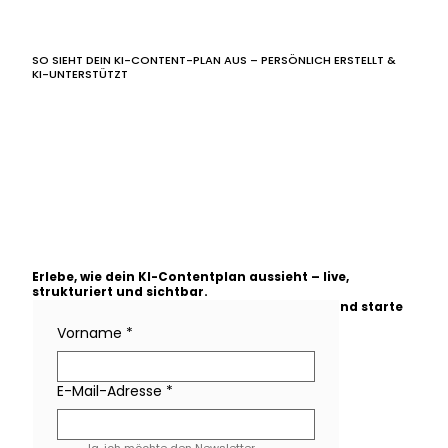
SO SIEHT DEIN KI-CONTENT-PLAN AUS – PERSÖNLICH ERSTELLT &
KI-UNTERSTÜTZT
Erlebe, wie dein KI-Contentplan aussieht – live,
strukturiert und sichtbar.
Fordere jetzt deine kostenlose Vorschau an und starte
mit KI in dein Marketing.
Vorname
*
E-Mail-Adresse
*