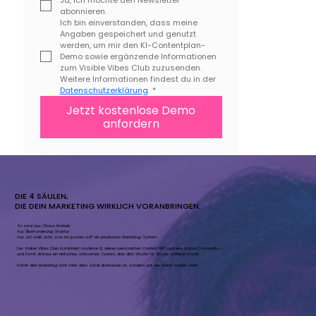
Ja, ich möchte den Newsletter 
abonnieren.
Ich bin einverstanden, dass meine 
Angaben gespeichert und genutzt 
werden, um mir den KI-Contentplan-
Demo sowie ergänzende Informationen 
zum Visible Vibes Club zuzusenden. 
Weitere Informationen findest du in der 
Datenschutzerklärung
.
*
Jetzt kostenlose Demo
anfordern
DIE 4 SÄULEN,
DIE DEIN MARKETING WIRKLICH VORANBRINGEN.
So wird aus Chaos Klarheit.
Aus Überforderung Struktur.
Aus „Ich weiß nicht, was ich posten soll“ ein planbares Marketing-System.
Der Visible Vibes Club kombiniert moderne KI, deinen persönlichen Content GPT und eine starke Community –
und formt daraus ein einfaches, wirksames System, das dich Woche für Woche sichtbar macht.
Damit dein Marketing nicht mehr dem Zufall überlassen ist, sondern auf vier klaren Säulen steht: