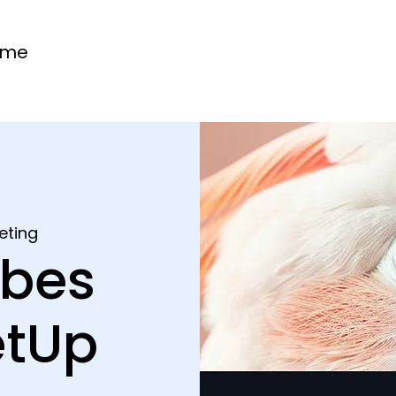
ome
eting
ibes
etUp