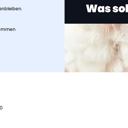
anbleiben.
ekommen
00