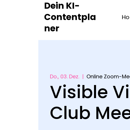
Dein KI-
Contentpla
H
ner
Do., 03. Dez.
  |  
Online Zoom-Me
Visible V
Club Me