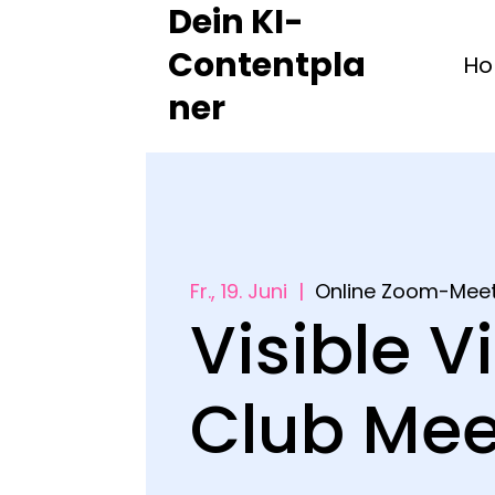
Dein KI-
Contentpla
H
ner
Fr., 19. Juni
  |  
Online Zoom-Meet
Visible V
Club Me