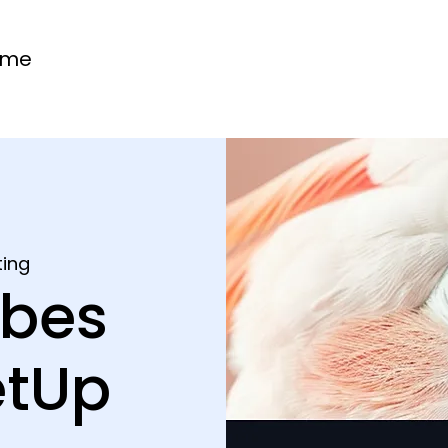
ome
ing
ibes
etUp