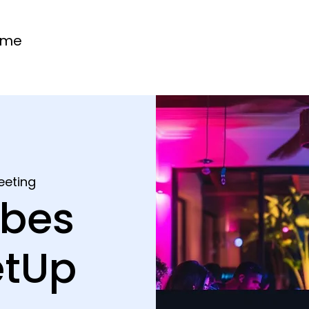
ome
eeting
ibes
etUp