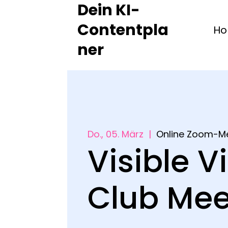
Dein KI-
Contentpla
H
ner
Do., 05. März
  |  
Online Zoom-M
Visible V
Club Me