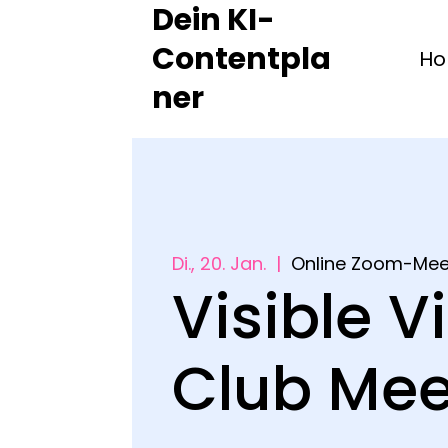
Dein KI-
Contentpla
H
ner
Di., 20. Jan.
  |  
Online Zoom-Mee
Visible V
Club Me