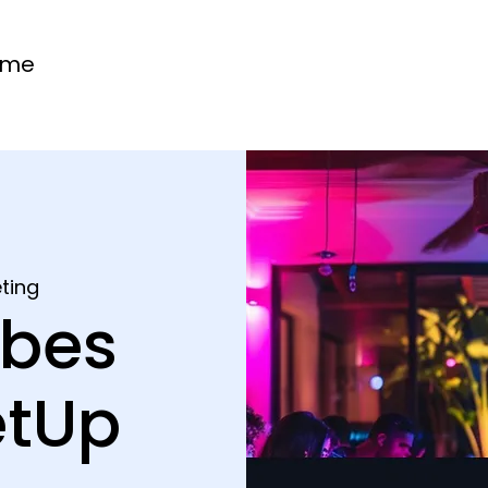
ome
ting
ibes
etUp