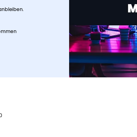
anbleiben.
ekommen
0