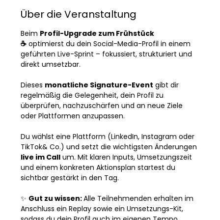
Über die Veranstaltung
Beim 
Profil-Upgrade zum Frühstück 
☕️
 optimierst du dein Social-Media-Profil in einem 
geführten Live-Sprint – fokussiert, strukturiert und 
direkt umsetzbar.
Dieses 
monatliche Signature-Event
 gibt dir 
regelmäßig die Gelegenheit, dein Profil zu 
überprüfen, nachzuschärfen und an neue Ziele 
oder Plattformen anzupassen.
Du wählst eine Plattform (LinkedIn, Instagram oder 
TikTok& Co.) und setzt die wichtigsten Änderungen 
live im Call
 um. Mit klaren Inputs, Umsetzungszeit 
und einem konkreten Aktionsplan startest du 
sichtbar gestärkt in den Tag.
✨ 
Gut zu wissen: 
Alle Teilnehmenden erhalten im 
Anschluss ein Replay sowie ein Umsetzungs-Kit, 
sodass du dein Profil auch im eigenen Tempo 