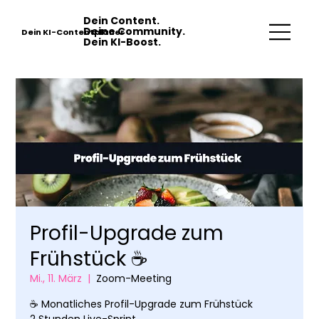
Dein Content.
Deine Community.
Dein KI-Contentplaner
Dein KI-Boost.
Profil-Upgrade zum
Frühstück ☕️
Mi., 11. März
  |  
Zoom-Meeting
☕️ Monatliches Profil-Upgrade zum Frühstück
2 Stunden Live-Sprint.